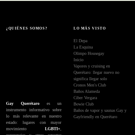
c
o
r
r
e
¿QUIÉNES SOMOS?
LO MÁS VISTO
o
El Depa
e
La Esquina
l
Olimpo Housegay
e
Inicio
c
Vapores y cruising en
t
Querétaro: llegar nuevo no
r
significa llegar solo
ó
Cronos Men's Club
n
Baños Alameda
i
Ciber Vergara
c
Gay Querétaro
es un
Bowie Club
o
instrumento informativo sobre
Baños de vapor y saunas Gay y
lo más relevante en nuestro
Gayfriendly en Querétaro
estado: lugares con mayor
movimiento
LGBTI+
,