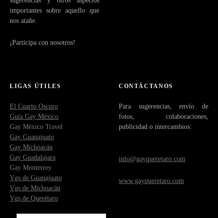
sugerencias y otros aspectos
importantes sobre aquello que
nos atañe.
¡Participa con nosotros!
LIGAS ÚTILES
CONTÁCTANOS
El Cuarto Oscuro
Para sugerencias, envío de
Guía Gay México
fotos, colaboraciones,
Gay México Travel
publicidad o intercambios:
Gay Guanajuato
Gay Michoacán
Gay Guadalajara
info@gayqueretaro.com
Gay Monterrey
Vgs de Guanajuato
www.gayqueretaro.com
Vgs de Michoacán
Vgs de Querétaro