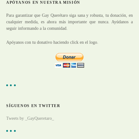
e
APÓYANOS EN NUESTRA MISIÓN
g
Para garantizar que Gay Querétaro siga sana y robusta, tu donación, en
cualquier medida, es ahora más importante que nunca. Ayúdanos a
a
seguir informando a la comunidad.
c
Apóyanos con tu donativo haciendo click en el logo.
i
ó
n
d
e
SÍGUENOS EN TWITTER
l
Tweets by _GayQueretaro_
o