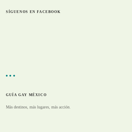
s
SÍGUENOS EN FACEBOOK
p
u
e
s
t
o
s
GUÍA GAY MÉXICO
Más destinos, más lugares, más acción.