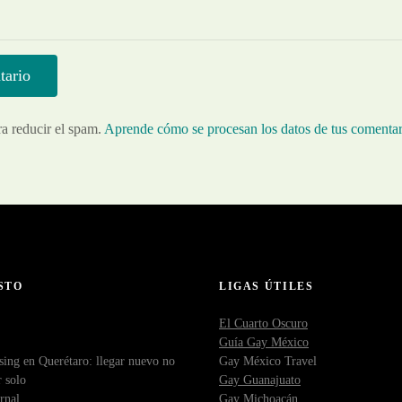
ra reducir el spam.
Aprende cómo se procesan los datos de tus comentar
STO
LIGAS ÚTILES
El Cuarto Oscuro
Guía Gay México
sing en Querétaro: llegar nuevo no
Gay México Travel
r solo
Gay Guanajuato
rnal
Gay Michoacán