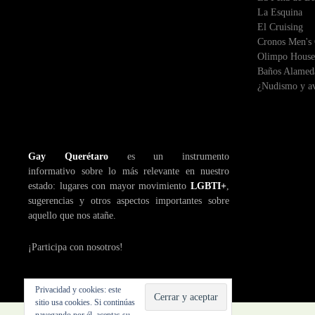
La Esquina
El Cruising
Cronos Men's
Olimpo House
Baños Alamed
¿Nudismo y av
Gay Querétaro
es un instrumento
informativo sobre lo más relevante en nuestro
estado: lugares con mayor movimiento
LGBTI+
,
sugerencias y otros aspectos importantes sobre
aquello que nos atañe.
¡Participa con nosotros!
Privacidad y cookies: este
sitio usa cookies. Si continúas
navegando por él, aceptas su