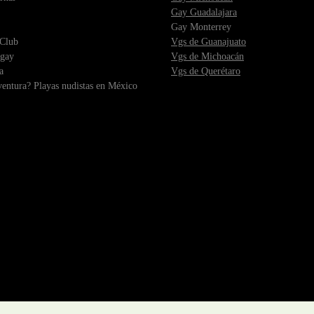
Gay Guadalajara
Gay Monterrey
 Club
Vgs de Guanajuato
gay
Vgs de Michoacán
a
Vgs de Querétaro
entura? Playas nudistas en México