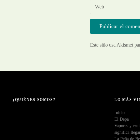
Web
Este sitio usa Akismet pa
¿QUIÉNES SOMOS?
LO MÁS VI
Inicio
El Depa
Vapores y crui
significa llega
La Peña de Be