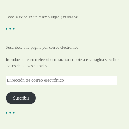
Todo México en un mismo lugar. ¡Visítanos!
Suscríbete a la página por correo electrónico
Introduce tu correo electrónico para suscribirte a esta página y recibir
avisos de nuevas entradas.
D
i
r
e
Suscribir
c
c
i
ó
n