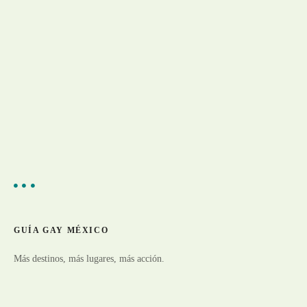
a
t
e
g
o
r
í
a
GUÍA GAY MÉXICO
Más destinos, más lugares, más acción.