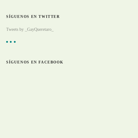
s
i
g
SÍGUENOS EN TWITTER
e
a
Tweets by _GayQueretaro_
r
t
í
c
SÍGUENOS EN FACEBOOK
u
l
o
s
p
o
r
c