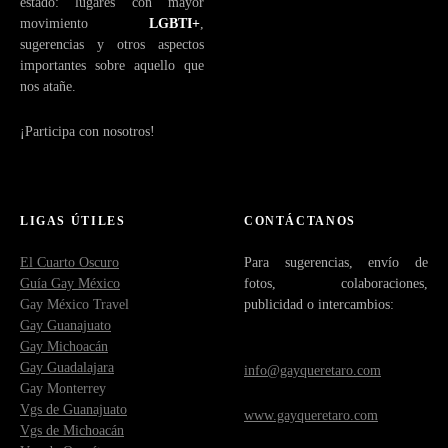
estado: lugares con mayor
movimiento
LGBTI+
,
sugerencias y otros aspectos
importantes sobre aquello que
nos atañe.
¡Participa con nosotros!
LIGAS ÚTILES
CONTÁCTANOS
El Cuarto Oscuro
Para sugerencias, envío de
Guía Gay México
fotos, colaboraciones,
Gay México Travel
publicidad o intercambios:
Gay Guanajuato
Gay Michoacán
Gay Guadalajara
info@gayqueretaro.com
Gay Monterrey
Vgs de Guanajuato
www.gayqueretaro.com
Vgs de Michoacán