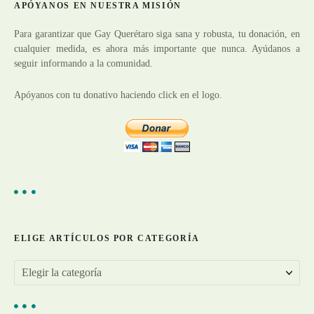
ó
APÓYANOS EN NUESTRA MISIÓN
:
n
Para garantizar que Gay Querétaro siga sana y robusta, tu donación, en
cualquier medida, es ahora más importante que nunca. Ayúdanos a
d
seguir informando a la comunidad.
e
Apóyanos con tu donativo haciendo click en el logo.
e
n
t
r
a
ELIGE ARTÍCULOS POR CATEGORÍA
d
E
a
l