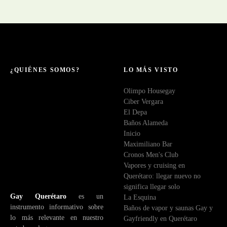
d
e
c
o
r
r
e
¿QUIÉNES SOMOS?
LO MÁS VISTO
o
Olimpo Housegay
e
Ciber Vergara
l
El Depa
e
Baños Alameda
c
Inicio
t
Maximiliano Bar
r
Cronos Men's Club
ó
Vapores y cruising en
n
Querétaro: llegar nuevo no
i
significa llegar solo
c
Gay Querétaro
es un
La Esquina
o
instrumento informativo sobre
Baños de vapor y saunas Gay y
lo más relevante en nuestro
Gayfriendly en Querétaro