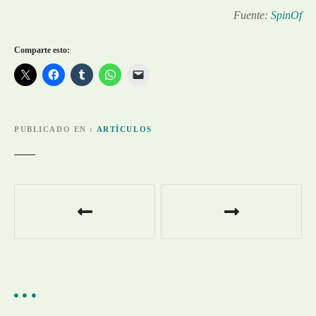
Fuente:
SpinOf
Comparte esto:
PUBLICADO EN
ARTÍCULOS
N
a
v
e
g