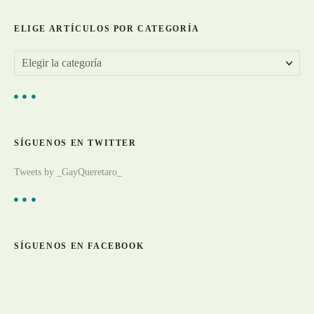
a
ELIGE ARTÍCULOS POR CATEGORÍA
d
E
a
l
s
i
g
SÍGUENOS EN TWITTER
e
a
Tweets by _GayQueretaro_
r
t
í
c
SÍGUENOS EN FACEBOOK
u
l
o