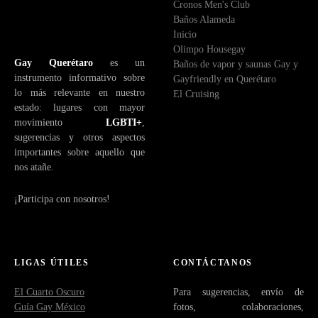
Cronos Men's Club
ó
Baños Alameda
n
Inicio
i
Olimpo Housegay
c
Gay Querétaro
es un
Baños de vapor y saunas Gay y
o
instrumento informativo sobre
Gayfriendly en Querétaro
lo más relevante en nuestro
El Cruising
estado: lugares con mayor
movimiento
LGBTI+
,
sugerencias y otros aspectos
importantes sobre aquello que
nos atañe.
¡Participa con nosotros!
LIGAS ÚTILES
CONTÁCTANOS
El Cuarto Oscuro
Para sugerencias, envío de
Guía Gay México
fotos, colaboraciones,