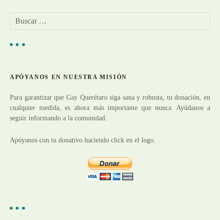
a
B
u
c
s
c
i
a
r
ó
APÓYANOS EN NUESTRA MISIÓN
:
n
Para garantizar que Gay Querétaro siga sana y robusta, tu donación, en
cualquier medida, es ahora más importante que nunca. Ayúdanos a
d
seguir informando a la comunidad.
e
Apóyanos con tu donativo haciendo click en el logo.
e
n
t
r