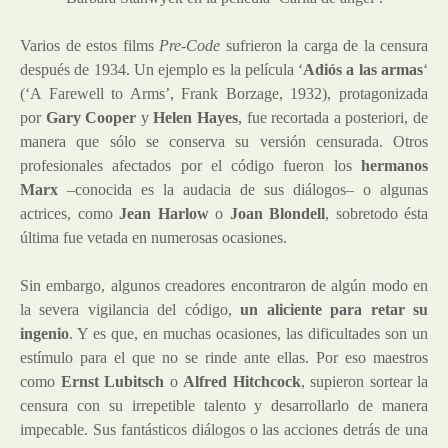
Varios de estos films
Pre-Code
sufrieron la carga de la censura
después de 1934. Un ejemplo es la película ‘
Adiós a las armas
‘
(‘A Farewell to Arms’, Frank Borzage, 1932), protagonizada
por
Gary Cooper
y
Helen Hayes
, fue recortada a posteriori, de
manera que sólo se conserva su versión censurada. Otros
profesionales afectados por el código fueron los
hermanos
Marx
–conocida es la audacia de sus diálogos– o algunas
actrices, como
Jean Harlow
o
Joan Blondell
, sobretodo ésta
última fue vetada en numerosas ocasiones.
Sin embargo, algunos creadores encontraron de algún modo en
la severa vigilancia del código,
un aliciente para retar su
ingenio
. Y es que, en muchas ocasiones, las dificultades son un
estímulo para el que no se rinde ante ellas. Por eso maestros
como
Ernst Lubitsch
o
Alfred Hitchcock
, supieron sortear la
censura con su irrepetible talento y desarrollarlo de manera
impecable. Sus fantásticos diálogos o las acciones detrás de una