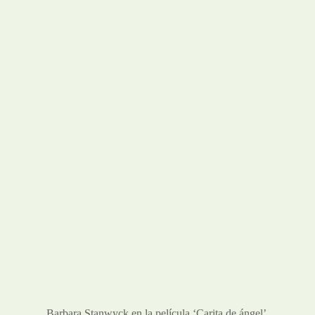
Barbara Stanwyck en la película ‘Carita de ángel’.