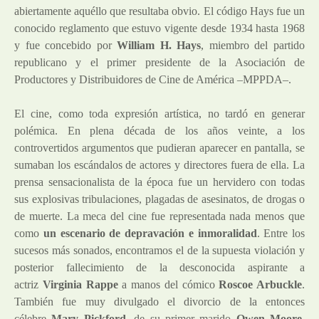
abiertamente aquéllo que resultaba obvio. El código Hays fue un
conocido reglamento que estuvo vigente desde 1934 hasta 1968
y fue concebido por
William H. Hays
, miembro del partido
republicano y el primer presidente de la Asociación de
Productores y Distribuidores de Cine de América –MPPDA–.
El cine, como toda expresión artística, no tardó en generar
polémica. En plena década de los años veinte, a los
controvertidos argumentos que pudieran aparecer en pantalla, se
sumaban los escándalos de actores y directores fuera de ella. La
prensa sensacionalista de la época fue un hervidero con todas
sus explosivas tribulaciones, plagadas de asesinatos, de drogas o
de muerte. La meca del cine fue representada nada menos que
como
un escenario de depravación e inmoralidad
. Entre los
sucesos más sonados, encontramos el de la supuesta violación y
posterior fallecimiento de la desconocida aspirante a
actriz
Virginia Rappe
a manos del cómico
Roscoe Arbuckle
.
También fue muy divulgado el divorcio de la entonces
célebre
Mary Pickford
, de su primer marido
Owen Moore
,