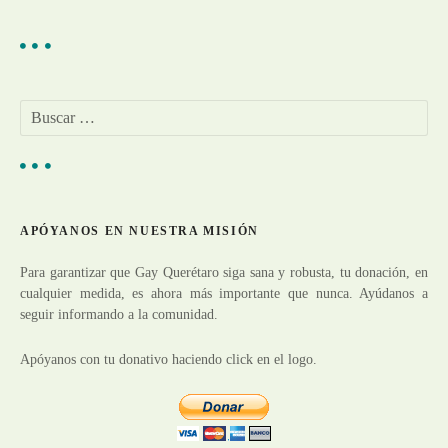
e
g
a
B
u
c
s
c
i
a
r
ó
APÓYANOS EN NUESTRA MISIÓN
:
n
Para garantizar que Gay Querétaro siga sana y robusta, tu donación, en
cualquier medida, es ahora más importante que nunca. Ayúdanos a
d
seguir informando a la comunidad.
e
Apóyanos con tu donativo haciendo click en el logo.
e
n