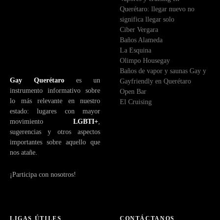
Querétaro: llegar nuevo no
c
significa llegar solo
t
Ciber Vergara
r
Baños Alameda
ó
La Esquina
n
Olimpo Housegay
i
Baños de vapor y saunas Gay y
c
Gay Querétaro
es un
Gayfriendly en Querétaro
o
instrumento informativo sobre
Open Bar
lo más relevante en nuestro
El Cruising
estado: lugares con mayor
movimiento
LGBTI+
,
sugerencias y otros aspectos
importantes sobre aquello que
nos atañe.
¡Participa con nosotros!
LIGAS ÚTILES
CONTÁCTANOS