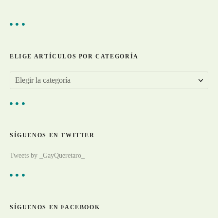
t
r
a
ELIGE ARTÍCULOS POR CATEGORÍA
d
E
a
l
s
i
g
SÍGUENOS EN TWITTER
e
a
Tweets by _GayQueretaro_
r
t
í
c
SÍGUENOS EN FACEBOOK