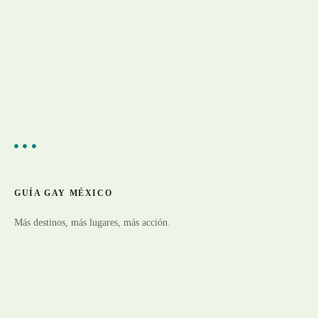
e
g
o
r
í
a
GUÍA GAY MÉXICO
Más destinos, más lugares, más acción.