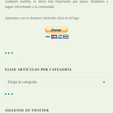
cualquier medida, es ahora más importante que nunca. Ayúdanos a
d
seguir informando a la comunidad.
e
Apóyanos con tu donativo haciendo click en el logo.
e
n
t
r
a
ELIGE ARTÍCULOS POR CATEGORÍA
d
E
a
l
s
i
g
SÍGUENOS EN TWITTER
e