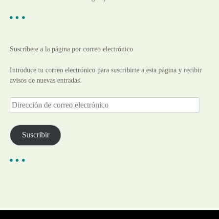
Suscríbete a la página por correo electrónico
Introduce tu correo electrónico para suscribirte a esta página y recibir
avisos de nuevas entradas.
D
i
r
e
Suscribir
c
c
i
ó
n
d
e
c