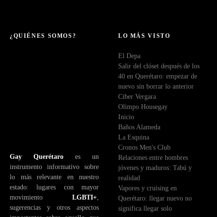
o
r
r
e
¿QUIÉNES SOMOS?
LO MÁS VISTO
o
El Depa
e
Salir del clóset después de los
l
40 en Querétaro: empezar de
e
nuevo sin borrar lo anterior
c
Ciber Vergara
t
Olimpo Housegay
r
Inicio
ó
Baños Alameda
n
La Esquina
i
Cronos Men's Club
c
Gay Querétaro
es un
Relaciones entre hombres
o
instrumento informativo sobre
jóvenes y maduros: Tabú y
lo más relevante en nuestro
realidad
estado: lugares con mayor
Vapores y cruising en
movimiento
LGBTI+
,
Querétaro: llegar nuevo no
sugerencias y otros aspectos
significa llegar solo