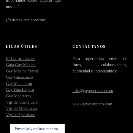
importantes sobre aquello que
nos atañe.
¡Participa con nosotros!
LIGAS ÚTILES
CONTÁCTANOS
El Cuarto Oscuro
Para sugerencias, envío de
Guía Gay México
fotos, colaboraciones,
Gay México Travel
publicidad o intercambios:
Gay Guanajuato
Gay Michoacán
Gay Guadalajara
info@gayqueretaro.com
Gay Monterrey
Vgs de Guanajuato
www.gayqueretaro.com
Vgs de Michoacán
Vgs de Querétaro
Privacidad y cookies: este sitio