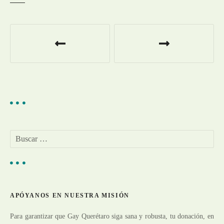
N
a
v
e
g
a
B
u
c
s
c
i
a
r
ó
APÓYANOS EN NUESTRA MISIÓN
:
n
Para garantizar que Gay Querétaro siga sana y robusta, tu donación, en