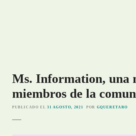
S
a
l
t
a
r
a
l
c
o
Ms. Information, una 
n
t
miembros de la com
e
n
i
PUBLICADO EL
31 AGOSTO, 2021
POR
GQUERETARO
d
o