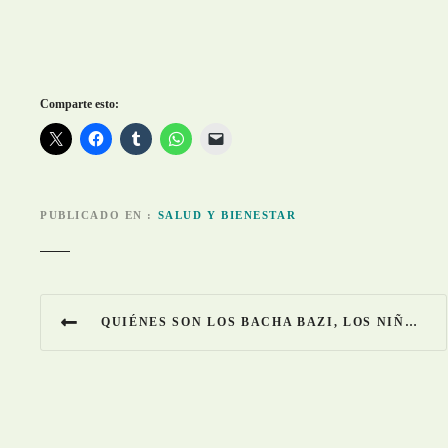
Comparte esto:
PUBLICADO EN
SALUD Y BIENESTAR
N
QUIÉNES SON LOS BACHA BAZI, LOS NIÑOS PROSTITUIDOS POR LOS ALTOS MANDOS DE AFGANISTÁN
a
v
e