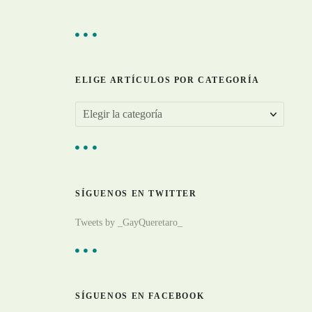
ELIGE ARTÍCULOS POR CATEGORÍA
E
l
i
g
SÍGUENOS EN TWITTER
e
a
Tweets by _GayQueretaro_
r
t
í
c
SÍGUENOS EN FACEBOOK