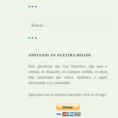
B
u
s
c
a
r
APÓYANOS EN NUESTRA MISIÓN
:
Para garantizar que Gay Querétaro siga sana y
robusta, tu donación, en cualquier medida, es ahora
más importante que nunca. Ayúdanos a seguir
informando a la comunidad.
Apóyanos con tu donativo haciendo click en el logo.