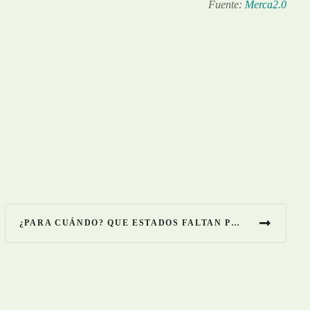
Fuente:
Merca2.0
¿PARA CUÁNDO? QUE ESTADOS FALTAN POR APROBAR EL MATRIMONIO IGUALITARIO EN MÉXICO