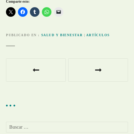
Comparte esto:
PUBLICADO EN
SALUD Y BIENESTAR
|
ARTÍCULOS
N
a
v
e
g
a
B
u