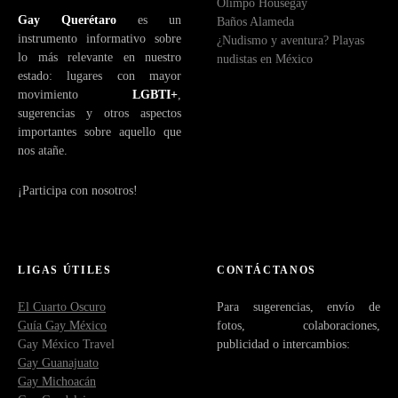
Olimpo Housegay
c
Gay Querétaro
es un
Baños Alameda
o
instrumento informativo sobre
¿Nudismo y aventura? Playas
lo más relevante en nuestro
nudistas en México
estado: lugares con mayor
movimiento
LGBTI+
,
sugerencias y otros aspectos
importantes sobre aquello que
nos atañe.
¡Participa con nosotros!
LIGAS ÚTILES
CONTÁCTANOS
El Cuarto Oscuro
Para sugerencias, envío de
Guía Gay México
fotos, colaboraciones,
Gay México Travel
publicidad o intercambios:
Gay Guanajuato
Gay Michoacán