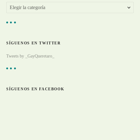
d
E
a
l
s
i
g
SÍGUENOS EN TWITTER
e
a
Tweets by _GayQueretaro_
r
t
í
c
SÍGUENOS EN FACEBOOK
u
l
o
s
p