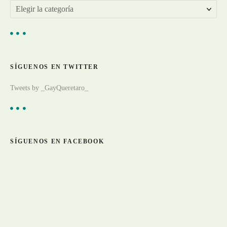
d
E
a
l
s
i
g
SÍGUENOS EN TWITTER
e
a
Tweets by _GayQueretaro_
r
t
í
c
SÍGUENOS EN FACEBOOK
u
l
o
s
p