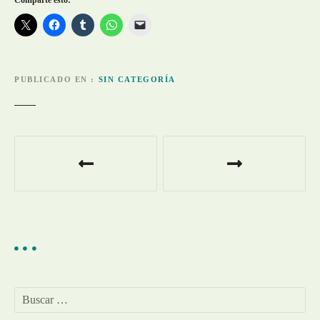
PUBLICADO EN
SIN CATEGORÍA
N
a
v
e
g
a
B
u