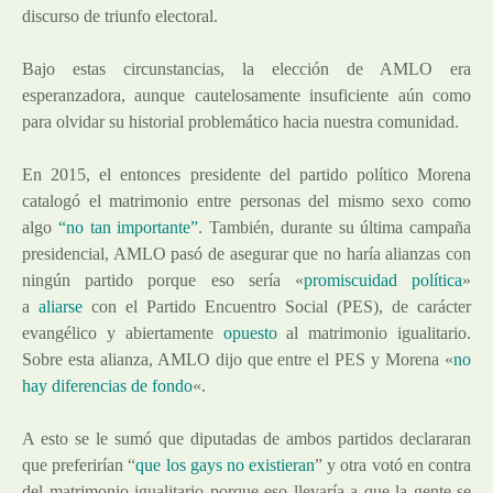
discurso de triunfo electoral.
Bajo estas circunstancias, la elección de AMLO era
esperanzadora, aunque cautelosamente insuficiente aún como
para olvidar su historial problemático hacia nuestra comunidad.
En 2015, el entonces presidente del partido político Morena
catalogó el matrimonio entre personas del mismo sexo como
algo
“no tan importante”
. También, durante su última campaña
presidencial, AMLO pasó de asegurar que no haría alianzas con
ningún partido porque eso sería «
promiscuidad política
»
a
aliarse
con el Partido Encuentro Social (PES), de carácter
evangélico y abiertamente
opuesto
al matrimonio igualitario.
Sobre esta alianza, AMLO dijo que entre el PES y Morena «
no
hay diferencias de fondo
«.
A esto se le sumó que diputadas de ambos partidos declararan
que preferirían “
que los gays no existieran
” y otra votó en contra
del matrimonio igualitario porque eso llevaría a que la gente se