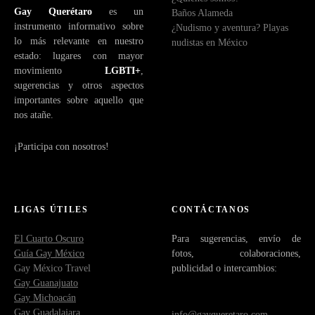
Gay Querétaro
es un
Baños Alameda
o
instrumento informativo sobre
¿Nudismo y aventura? Playas
lo más relevante en nuestro
nudistas en México
estado: lugares con mayor
movimiento
LGBTI+
,
sugerencias y otros aspectos
importantes sobre aquello que
nos atañe.
¡Participa con nosotros!
LIGAS ÚTILES
CONTÁCTANOS
El Cuarto Oscuro
Para sugerencias, envío de
Guía Gay México
fotos, colaboraciones,
Gay México Travel
publicidad o intercambios:
Gay Guanajuato
Gay Michoacán
Gay Guadalajara
info@gayqueretaro.com