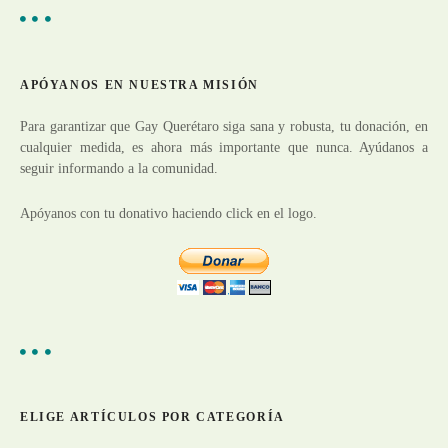
c
s
c
i
a
r
ó
APÓYANOS EN NUESTRA MISIÓN
:
n
Para garantizar que Gay Querétaro siga sana y robusta, tu donación, en
cualquier medida, es ahora más importante que nunca. Ayúdanos a
d
seguir informando a la comunidad.
e
Apóyanos con tu donativo haciendo click en el logo.
e
n
t
r
a
ELIGE ARTÍCULOS POR CATEGORÍA