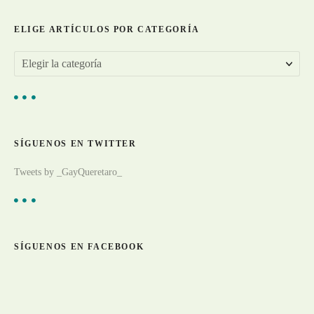
a
ELIGE ARTÍCULOS POR CATEGORÍA
d
E
a
l
s
i
g
SÍGUENOS EN TWITTER
e
a
Tweets by _GayQueretaro_
r
t
í
c
SÍGUENOS EN FACEBOOK
u
l
o