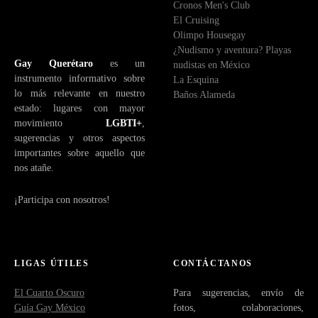
Cronos Men's Club
ó
El Cruising
n
Olimpo Housegay
i
¿Nudismo y aventura? Playas
c
Gay Querétaro
es un
nudistas en México
o
instrumento informativo sobre
La Esquina
lo más relevante en nuestro
Baños Alameda
estado: lugares con mayor
movimiento
LGBTI+
,
sugerencias y otros aspectos
importantes sobre aquello que
nos atañe.
¡Participa con nosotros!
LIGAS ÚTILES
CONTÁCTANOS
El Cuarto Oscuro
Para sugerencias, envío de
Guía Gay México
fotos, colaboraciones,