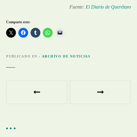
Fuente:
El Diario de Querétaro
Comparte esto:
PUBLICADO EN
ARCHIVO DE NOTICIAS
N
a
v
e
g