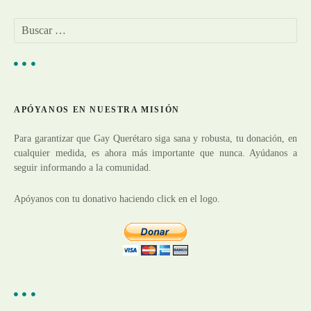
a
B
u
c
s
c
i
a
r
ó
APÓYANOS EN NUESTRA MISIÓN
:
n
Para garantizar que Gay Querétaro siga sana y robusta, tu donación, en
cualquier medida, es ahora más importante que nunca. Ayúdanos a
d
seguir informando a la comunidad.
e
Apóyanos con tu donativo haciendo click en el logo.
e
n
t
r