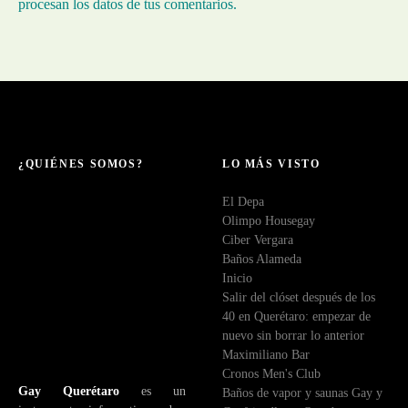
procesan los datos de tus comentarios.
¿QUIÉNES SOMOS?
LO MÁS VISTO
El Depa
Olimpo Housegay
Ciber Vergara
Baños Alameda
Inicio
Salir del clóset después de los
40 en Querétaro: empezar de
nuevo sin borrar lo anterior
Maximiliano Bar
Cronos Men's Club
Gay Querétaro
es un
Baños de vapor y saunas Gay y