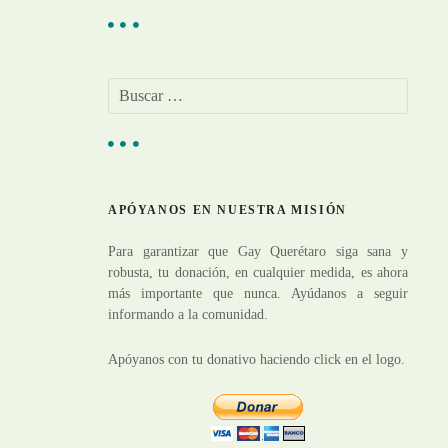
B
u
s
c
a
r
APÓYANOS EN NUESTRA MISIÓN
:
Para garantizar que Gay Querétaro siga sana y
robusta, tu donación, en cualquier medida, es ahora
más importante que nunca. Ayúdanos a seguir
informando a la comunidad.
Apóyanos con tu donativo haciendo click en el logo.