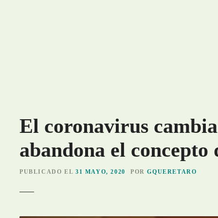
S
a
l
t
a
r
a
l
c
o
El coronavirus cambia
n
t
abandona el concepto
e
n
i
PUBLICADO EL
31 MAYO, 2020
POR
GQUERETARO
d
o