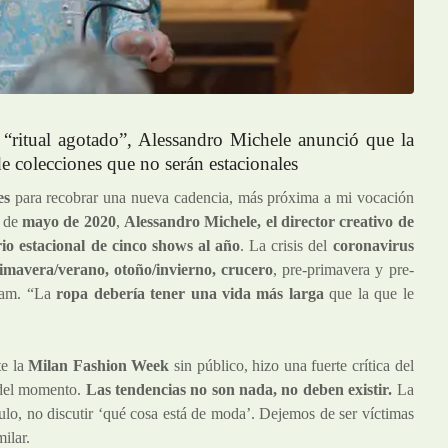
n “ritual agotado”, Alessandro Michele anunció que la
de colecciones que no serán estacionales
es
para recobrar una nueva cadencia, más próxima a mi vocación
s de
mayo de 2020
,
Alessandro Michele
, el director creativo de
rio estacional de cinco shows al año
. La crisis del
coronavirus
imavera/verano, otoño/invierno, crucero
, pre-primavera y pre-
gram. “La
ropa debería tener una vida más larga
que la que le
te la
Milan Fashion Week
sin público, hizo una fuerte crítica del
 del momento.
Las tendencias no son nada, no deben existir.
La
culo, no discutir ‘qué cosa está de moda’. Dejemos de ser víctimas
ilar.