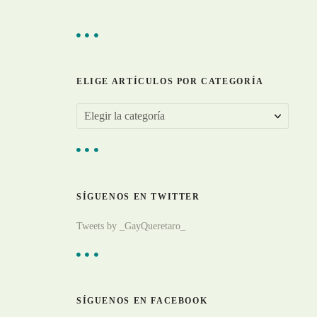
ELIGE ARTÍCULOS POR CATEGORÍA
E
l
i
g
SÍGUENOS EN TWITTER
e
a
Tweets by _GayQueretaro_
r
t
í
c
SÍGUENOS EN FACEBOOK