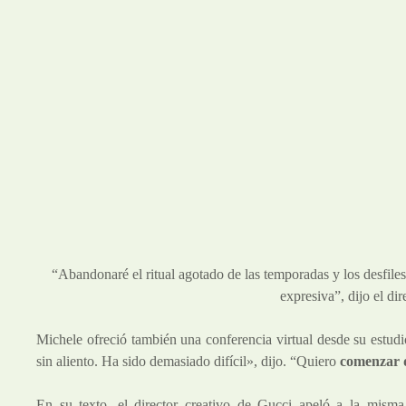
“Abandonaré el ritual agotado de las temporadas y los desfil
expresiva”, dijo el dir
Michele ofreció también una conferencia virtual desde su estud
sin aliento. Ha sido demasiado difícil», dijo. “Quiero
comenzar d
En su texto, el director creativo de Gucci apeló a la mism