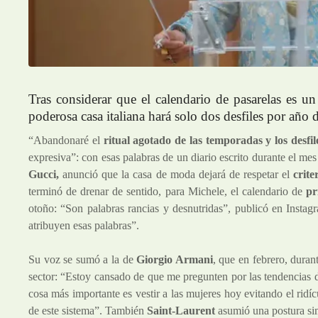
Tras considerar que el calendario de pasarelas es u
poderosa casa italiana hará solo dos desfiles por año 
“Abandonaré el
ritual agotado de las temporadas y los
desfil
expresiva”: con esas palabras de un diario escrito durante el me
Gucci
,
anunció que la casa de moda dejará de respetar el
crite
terminó de drenar de sentido, para Michele, el calendario de
pr
otoño: “Son palabras rancias y desnutridas”, publicó en Insta
atribuyen esas palabras”.
Su voz se sumó a la de
Giorgio Armani
, que en febrero, duran
sector: “Estoy cansado de que me pregunten por las tendencias
cosa más importante es vestir a las mujeres hoy evitando el ridí
de este sistema”. También
Saint-Laurent
asumió una postura sim