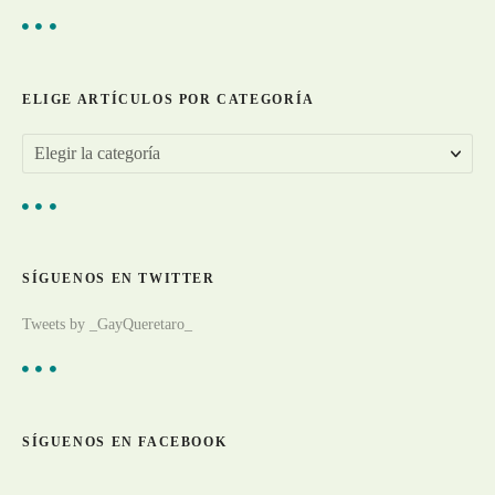
t
r
a
ELIGE ARTÍCULOS POR CATEGORÍA
d
E
a
l
s
i
g
SÍGUENOS EN TWITTER
e
a
Tweets by _GayQueretaro_
r
t
í
c
SÍGUENOS EN FACEBOOK
u