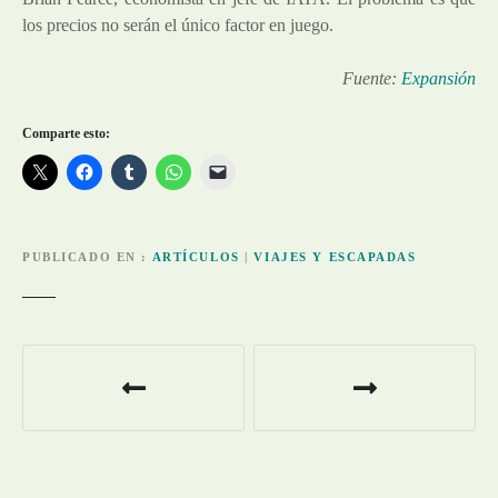
los precios no serán el único factor en juego.
Fuente:
Expansión
Comparte esto:
PUBLICADO EN
ARTÍCULOS
|
VIAJES Y ESCAPADAS
N
a
v
e