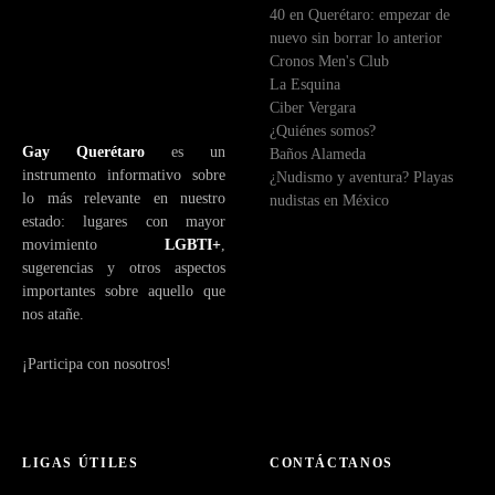
40 en Querétaro: empezar de
t
nuevo sin borrar lo anterior
r
Cronos Men's Club
ó
La Esquina
n
Ciber Vergara
i
¿Quiénes somos?
c
Gay Querétaro
es un
Baños Alameda
o
instrumento informativo sobre
¿Nudismo y aventura? Playas
lo más relevante en nuestro
nudistas en México
estado: lugares con mayor
movimiento
LGBTI+
,
sugerencias y otros aspectos
importantes sobre aquello que
nos atañe.
¡Participa con nosotros!
LIGAS ÚTILES
CONTÁCTANOS