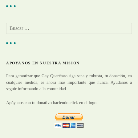
g
a
B
u
c
s
c
i
a
r
ó
APÓYANOS EN NUESTRA MISIÓN
:
n
Para garantizar que Gay Querétaro siga sana y robusta, tu donación, en
cualquier medida, es ahora más importante que nunca. Ayúdanos a
d
seguir informando a la comunidad.
e
Apóyanos con tu donativo haciendo click en el logo.
e
n