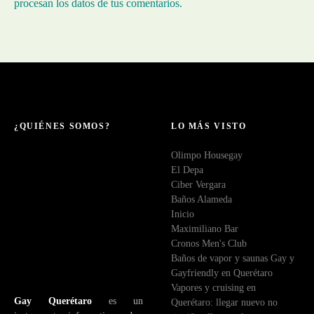
procesan los datos de tus comentarios.
¿QUIÉNES SOMOS?
LO MÁS VISTO
Olimpo Housegay
El Depa
Ciber Vergara
Baños Alameda
Inicio
Maximiliano Bar
Cronos Men's Club
Baños de vapor y saunas Gay y
Gayfriendly en Querétaro
Vapores y cruising en
Gay Querétaro
es un
Querétaro: llegar nuevo no