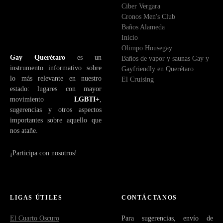
Ciber Vergara
r
Cronos Men's Club
ó
Baños Alameda
n
Inicio
i
Olimpo Housegay
c
Gay Querétaro
es un
Baños de vapor y saunas Gay y
o
instrumento informativo sobre
Gayfriendly en Querétaro
lo más relevante en nuestro
El Cruising
estado: lugares con mayor
movimiento
LGBTI+
,
sugerencias y otros aspectos
importantes sobre aquello que
nos atañe.
¡Participa con nosotros!
LIGAS ÚTILES
CONTÁCTANOS
El Cuarto Oscuro
Para sugerencias, envío de