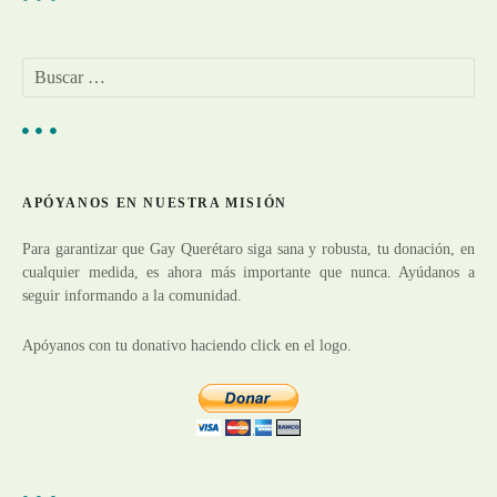
g
a
B
u
c
s
c
i
a
r
ó
APÓYANOS EN NUESTRA MISIÓN
:
n
Para garantizar que Gay Querétaro siga sana y robusta, tu donación, en
cualquier medida, es ahora más importante que nunca. Ayúdanos a
d
seguir informando a la comunidad.
e
Apóyanos con tu donativo haciendo click en el logo.
e
n
t