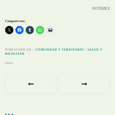
NOTIMEX
Comparte esto:
PUBLICADO EN
COMUNIDAD Y TERRITORIO
|
SALUD Y
BIENESTAR
N
a
v
e