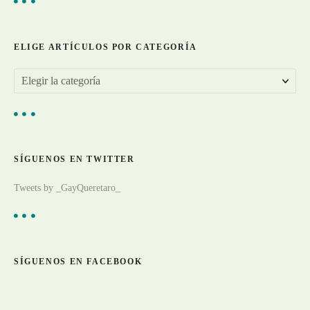
r
a
ELIGE ARTÍCULOS POR CATEGORÍA
d
E
a
l
s
i
g
SÍGUENOS EN TWITTER
e
a
Tweets by _GayQueretaro_
r
t
í
c
SÍGUENOS EN FACEBOOK
u
l